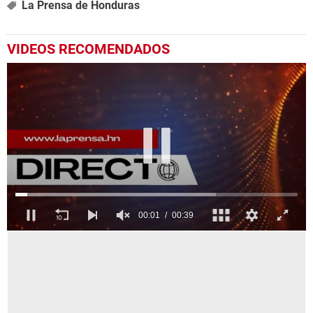
La Prensa de Honduras
VIDEOS RECOMENDADOS
0
seconds
of
39
seconds