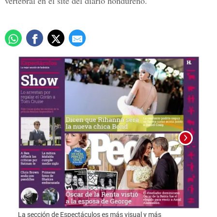
vertebral en el site del diario hondureño.
Foto:
La sección de Espectáculos es más visual y más