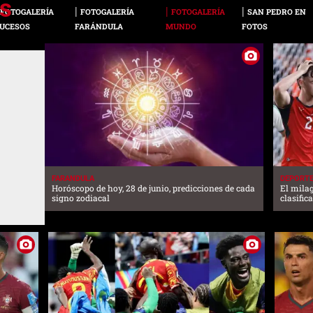
FOTOGALERÍA
FOTOGALERÍA
FOTOGALERÍA
SAN PEDRO EN
UCESOS
FARÁNDULA
MUNDO
FOTOS
FARANDULA
DEPORT
Horóscopo de hoy, 28 de junio, predicciones de cada
El mila
signo zodiacal
clasific