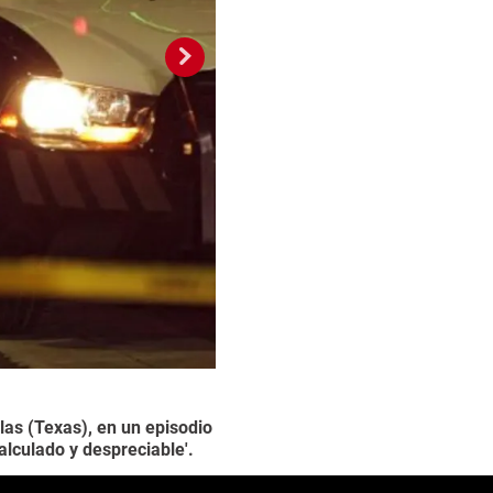
llas (Texas), en un episodio
Los francotiradores '
2 / 10
lculado y despreciable'.