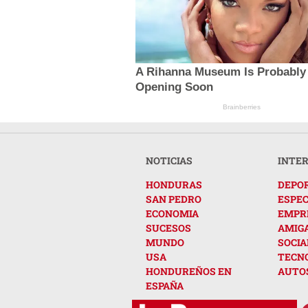
A Rihanna Museum Is Probably
Opening Soon
Brainberries
NOTICIAS
INTE
HONDURAS
DEPO
SAN PEDRO
ESPE
ECONOMIA
EMPR
SUCESOS
AMIG
MUNDO
SOCIA
USA
TECN
HONDUREÑOS EN
AUTO
ESPAÑA