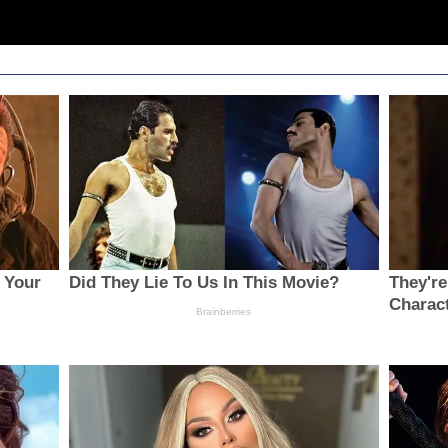
 Your
Did They Lie To Us In This Movie?
They're
Charac
Brainberries