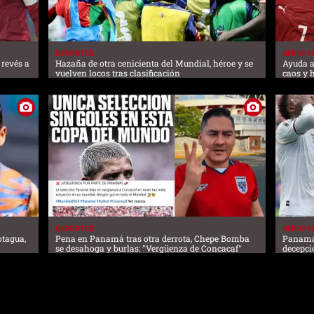
DEPORTES
DEPORT
 revés a
Hazaña de otra cenicienta del Mundial, héroe y se
Ayuda a
vuelven locos tras clasificación
caos y 
DEPORTES
DEPORT
otagua,
Pena en Panamá tras otra derrota, Chepe Bomba
Panamá 
se desahoga y burlas: "Vergüenza de Concacaf"
decepci