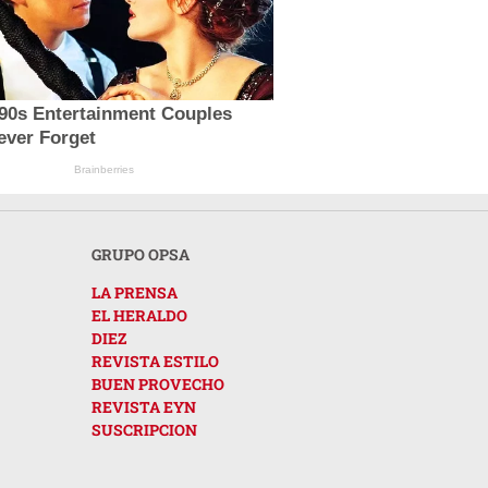
'90s Entertainment Couples
ever Forget
Brainberries
GRUPO OPSA
LA PRENSA
EL HERALDO
DIEZ
REVISTA ESTILO
BUEN PROVECHO
REVISTA EYN
SUSCRIPCION