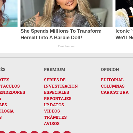
She Spends Millions To Transform
Iconic 
Herself Into A Barbie Doll!
We'll N
Brainberries
RÉS
PREMIUM
OPINION
RTES
SERIES DE
EDITORIAL
CTACULOS
INVESTIGACIÓN
COLUMNAS
ENDEDORES
ESPECIALES
CARICATURA
A
REPORTAJES
LES
LP DATOS
OLOGÍA
VIDEOS
S
TRÁMITES
AVISOS