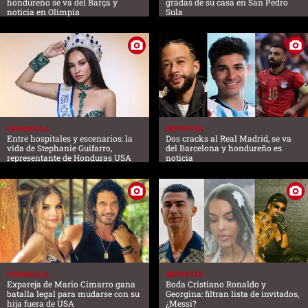
hondureño se va del Barça y
gradas de su casa en San Pedro
noticia en Olimpia
Sula
FARANDULA
DEPORTES
Entre hospitales y escenarios: la
Dos cracks al Real Madrid, se va
vida de Stephanie Guifarro,
del Barcelona y hondureño es
representante de Honduras USA
noticia
FARANDULA
DEPORTES
Expareja de Mario Cimarro gana
Boda Cristiano Ronaldo y
batalla legal para mudarse con su
Georgina: filtran lista de invitados,
hija fuera de USA
¿Messi?