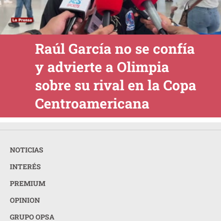
Raúl García no se confía
y advierte a Olimpia
sobre su rival en la Copa
Centroamericana
NOTICIAS
INTERÉS
PREMIUM
OPINION
GRUPO OPSA