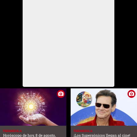
FARANDULA
FARANDULA
Horóscopo de hoy, 8 de agosto,
¡Los Supersónicos llegan al cine!