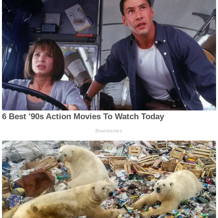
6 Best '90s Action Movies To Watch Today
Brainberries