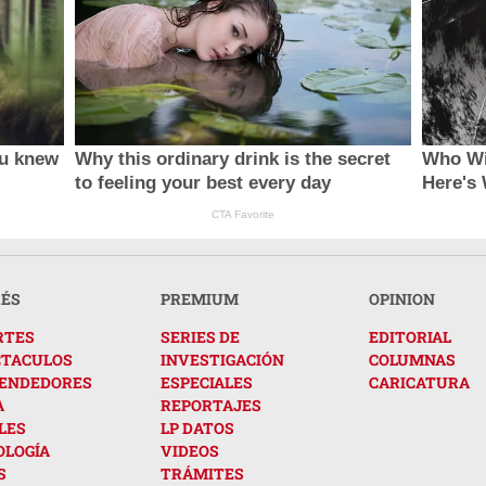
ou knew
Why this ordinary drink is the secret
Who Wi
to feeling your best every day
Here's
CTA Favorite
RÉS
PREMIUM
OPINION
RTES
SERIES DE
EDITORIAL
CTACULOS
INVESTIGACIÓN
COLUMNAS
ENDEDORES
ESPECIALES
CARICATURA
A
REPORTAJES
LES
LP DATOS
OLOGÍA
VIDEOS
S
TRÁMITES