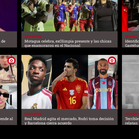
DEPORTES
MUNDO
 de
Motagua celebra, exOlimpia presente y las chicas
Identif
que enamoraron en el Nacional
Gastélu
DEPORTES
DEPORT
ende al
Real Madrid agita el mercado, Rodri toma decisión
Terrible
y Barcelona cierra acuerdo
relatan