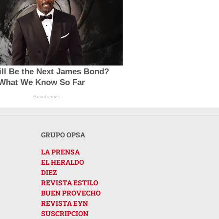
ll Be the Next James Bond?
 What We Know So Far
Brainberries
GRUPO OPSA
LA PRENSA
EL HERALDO
DIEZ
REVISTA ESTILO
BUEN PROVECHO
REVISTA EYN
SUSCRIPCION