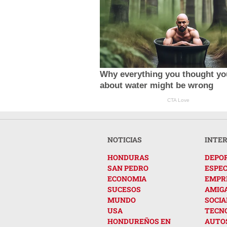
Why everything you thought y
about water might be wrong
CTA Love
NOTICIAS
INTE
HONDURAS
DEPO
SAN PEDRO
ESPE
ECONOMIA
EMPR
SUCESOS
AMIG
MUNDO
SOCIA
USA
TECN
HONDUREÑOS EN
AUTO