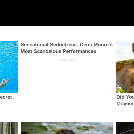
Sensational Seductress: Demi Moore's
Most Scandalous Performances
Brainberries
secret
Did Yo
Moveme