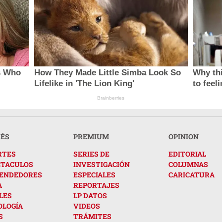
s Who
How They Made Little Simba Look So
Why thi
Lifelike in 'The Lion King'
to feel
Brainberries
RÉS
PREMIUM
OPINION
RTES
SERIES DE
EDITORIAL
CTACULOS
INVESTIGACIÓN
COLUMNAS
ENDEDORES
ESPECIALES
CARICATURA
A
REPORTAJES
LES
LP DATOS
OLOGÍA
VIDEOS
S
TRÁMITES