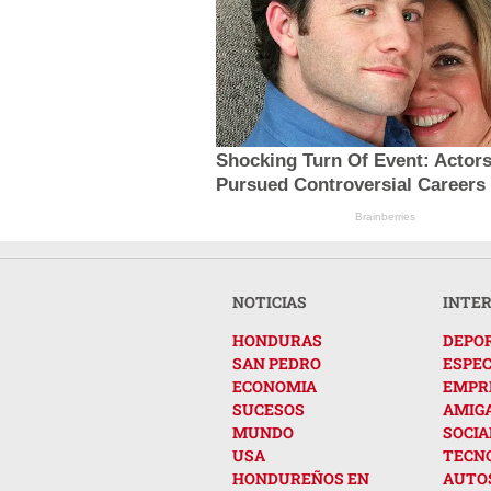
Shocking Turn Of Event: Actor
Pursued Controversial Careers
Brainberries
NOTICIAS
INTE
HONDURAS
DEPO
SAN PEDRO
ESPE
ECONOMIA
EMPR
SUCESOS
AMIG
MUNDO
SOCIA
USA
TECN
HONDUREÑOS EN
AUTO