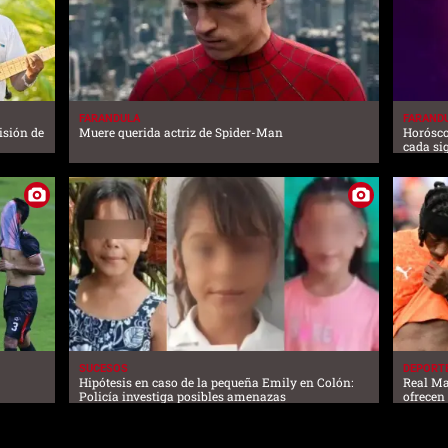
FARANDULA
FARAND
visión de
Muere querida actriz de Spider-Man
Horósco
cada si
SUCESOS
DEPORT
Hipótesis en caso de la pequeña Emily en Colón:
Real Ma
Policía investiga posibles amenazas
ofrecen