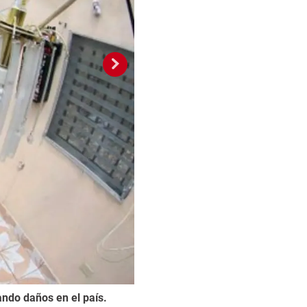
2 / 9
ando daños en el país.
Es el caso de Teguci