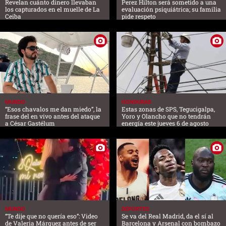
Revelan cuánto dinero llevaban
Perez Hilton será sometido a una
los capturados en el muelle de La
evaluación psiquiátrica; su familia
Ceiba
pide respeto
MUNDO
HONDURAS
“Esos chavalos me dan miedo”, la
Estas zonas de SPS, Tegucigalpa,
frase del en vivo antes del ataque
Yoro y Olancho que no tendrán
a César Gastélum
energía este jueves 6 de agosto
MUNDO
DEPORTES
“Te dije que no quería eso”: Video
Se va del Real Madrid, da el sí al
de Valeria Márquez antes de ser
Barcelona y Arsenal con bombazo