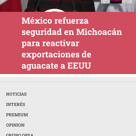
México refuerza
seguridad en Michoacán
para reactivar
exportaciones de
aguacate a EEUU
NOTICIAS
INTERÉS
PREMIUM
OPINION
GRUPO OPSA