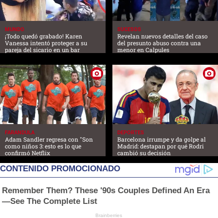
MUNDO
SUCESOS
¡Todo quedó grabado! Karen
Revelan nuevos detalles del caso
Vanessa intentó proteger a su
del presunto abuso contra una
pareja del sicario en un bar
menor en Calpules
FARANDULA
DEPORTES
Adam Sandler regresa con "Son
Barcelona irrumpe y da golpe al
como niños 3: esto es lo que
Madrid: destapan por qué Rodri
confirmó Netflix
cambió su decisión
CONTENIDO PROMOCIONADO
Remember Them? These '90s Couples Defined An Era
—See The Complete List
Brainberries