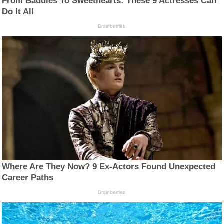
From Baddies To Sweethearts: These 9 Actresses Can
Do It All
Brainberries
Where Are They Now? 9 Ex-Actors Found Unexpected
Career Paths
Brainberries