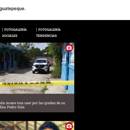
La víctima del accid
2 / 6
Siguatepeque.
Siguatepeque.
FOTOGALERÍA
FOTOGALERÍA
SOCIALES
TENDENCIAS
S
ña muere tras caer por las gradas de su
 San Pedro Sula