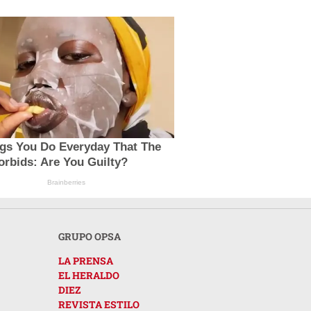
ngs You Do Everyday That The
orbids: Are You Guilty?
Brainberries
GRUPO OPSA
LA PRENSA
EL HERALDO
DIEZ
REVISTA ESTILO