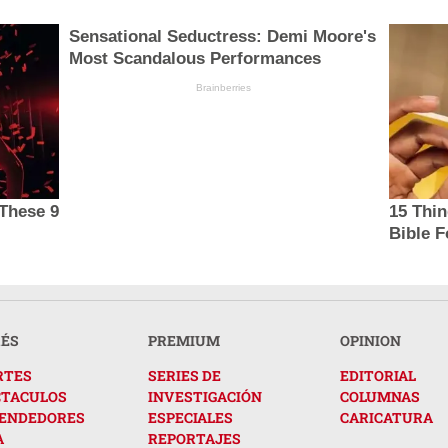
Sensational Seductress: Demi Moore's
Most Scandalous Performances
Brainberries
These 9
15 Thi
Bible F
RÉS
PREMIUM
OPINION
RTES
SERIES DE
EDITORIAL
CTACULOS
INVESTIGACIÓN
COLUMNAS
ENDEDORES
ESPECIALES
CARICATURA
A
REPORTAJES