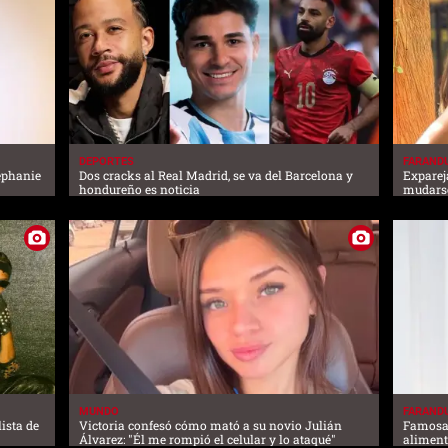
DEPORTES
FARAND
tephanie
Dos cracks al Real Madrid, se va del Barcelona y
Exparej
hondureño es noticia
mudarse
MUNDO
FARAND
ista de
Victoria confesó cómo mató a su novio Julián
Famosas
Álvarez: "Él me rompió el celular y lo ataqué"
aliment