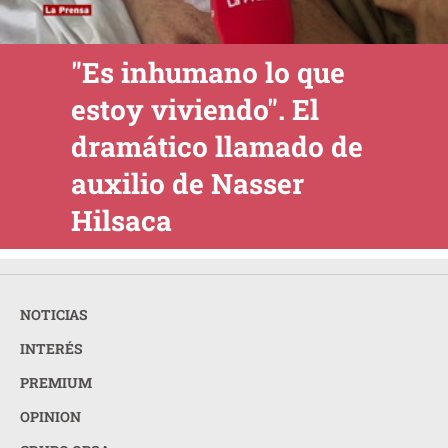
"Es inhumano lo que
estoy viviendo". El
dramático llamado de
auxilio de Nasser
Hilsaca
NOTICIAS
INTERÉS
PREMIUM
OPINION