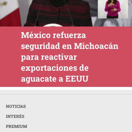
México refuerza
seguridad en Michoacán
para reactivar
exportaciones de
aguacate a EEUU
NOTICIAS
INTERÉS
PREMIUM