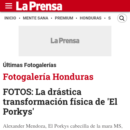
INICIO
MENTE SANA
PREMIUM
HONDURAS
SAN PEDR
Últimas Fotogalerías
Fotogalería Honduras
FOTOS: La drástica
transformación física de 'El
Porkys'
Alexander Mendoza, El Porkys cabecilla de la mara MS,