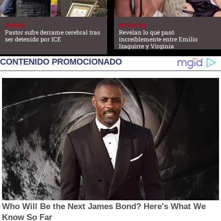
MUNDO
DEPORTES
Pastor sufre derrame cerebral tras
Revelan lo qué pasó
ser detenido por ICE
increíblemente entre Emilio
Izaguirre y Virginia
CONTENIDO PROMOCIONADO
Who Will Be the Next James Bond? Here's What We
Know So Far