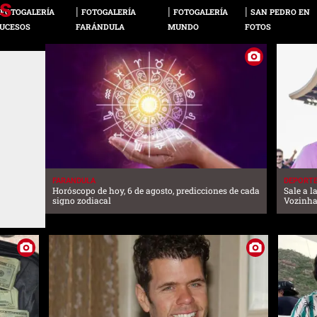
FOTOGALERÍA
FOTOGALERÍA
FOTOGALERÍA
SAN PEDRO EN
UCESOS
FARÁNDULA
MUNDO
FOTOS
FARANDULA
DEPORT
Horóscopo de hoy, 6 de agosto, predicciones de cada
Sale a l
signo zodiacal
Vozinha