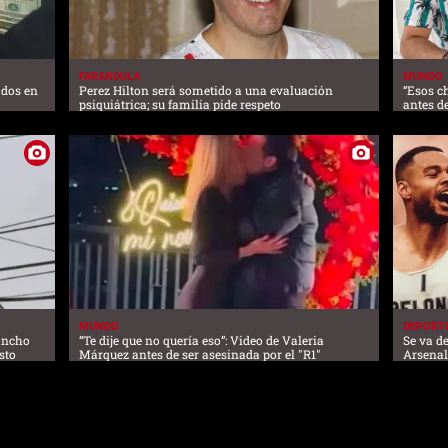
FARANDULA
MUNDO
ados en
Perez Hilton será sometido a una evaluación
“Esos c
psiquiátrica; su familia pide respeto
antes d
MUNDO
DEPORT
lancho
“Te dije que no quería eso”: Video de Valeria
Se va de
sto
Márquez antes de ser asesinada por el "R1"
Arsena