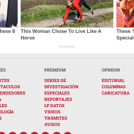
hese 8
This Woman Chose To Live Like A
These '
Horse
Special
Brainberries
RÉS
PREMIUM
OPINION
RTES
SERIES DE
EDITORIAL
CTACULOS
INVESTIGACIÓN
COLUMNAS
ENDEDORES
ESPECIALES
CARICATURA
A
REPORTAJES
LES
LP DATOS
OLOGÍA
VIDEOS
S
TRÁMITES
AVISOS