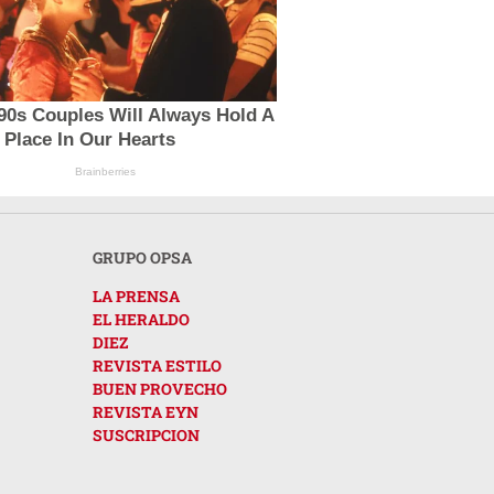
90s Couples Will Always Hold A
 Place In Our Hearts
Brainberries
GRUPO OPSA
LA PRENSA
EL HERALDO
DIEZ
REVISTA ESTILO
BUEN PROVECHO
REVISTA EYN
SUSCRIPCION