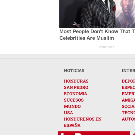
Most People Don't Know That T
Celebrities Are Muslim
Brainberries
NOTICIAS
INTE
HONDURAS
DEPO
SAN PEDRO
ESPE
ECONOMIA
EMPR
SUCESOS
AMIG
MUNDO
SOCIA
USA
TECN
HONDUREÑOS EN
AUTO
ESPAÑA