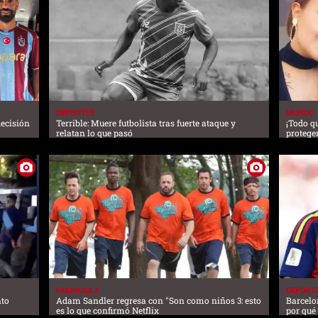
DEPORTES
MUNDO
decisión
Terrible: Muere futbolista tras fuerte ataque y
¡Todo q
relatan lo que pasó
proteger
FARANDULA
DEPORT
nto
Adam Sandler regresa con "Son como niños 3: esto
Barcelo
es lo que confirmó Netflix
por qué