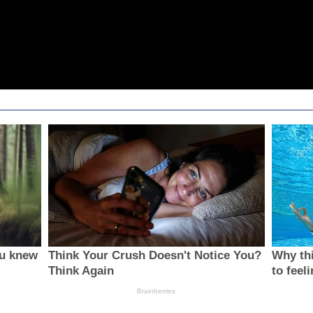
ou knew
Think Your Crush Doesn't Notice You?
Why thi
Think Again
to feel
Brainberries