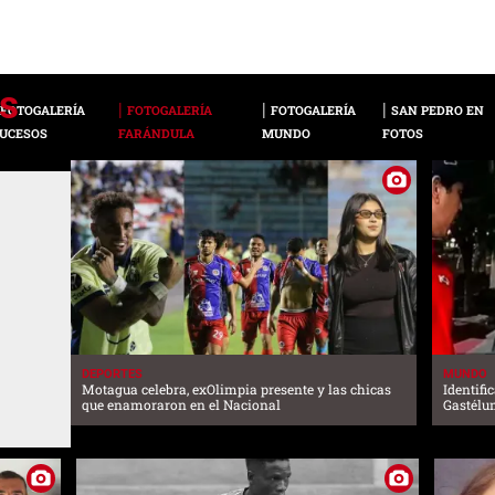
FOTOGALERÍA
FOTOGALERÍA
FOTOGALERÍA
SAN PEDRO EN
UCESOS
FARÁNDULA
MUNDO
FOTOS
DEPORTES
MUNDO
Motagua celebra, exOlimpia presente y las chicas
Identifi
que enamoraron en el Nacional
Gastélu