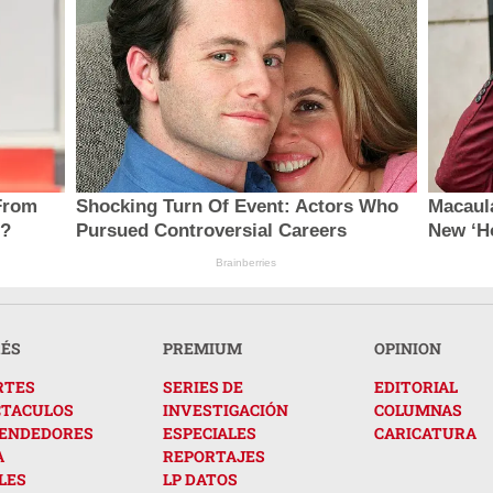
From
Shocking Turn Of Event: Actors Who
Macaul
e?
Pursued Controversial Careers
New ‘H
Brainberries
RÉS
PREMIUM
OPINION
RTES
SERIES DE
EDITORIAL
CTACULOS
INVESTIGACIÓN
COLUMNAS
ENDEDORES
ESPECIALES
CARICATURA
A
REPORTAJES
LES
LP DATOS