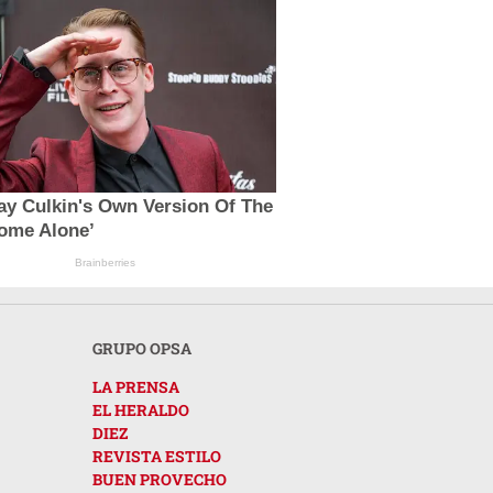
ay Culkin's Own Version Of The
ome Alone’
Brainberries
GRUPO OPSA
LA PRENSA
EL HERALDO
DIEZ
REVISTA ESTILO
BUEN PROVECHO