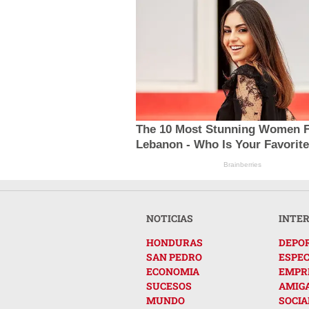
The 10 Most Stunning Women 
Lebanon - Who Is Your Favorit
Brainberries
NOTICIAS
INTE
HONDURAS
DEPO
SAN PEDRO
ESPE
ECONOMIA
EMPR
SUCESOS
AMIG
MUNDO
SOCIA