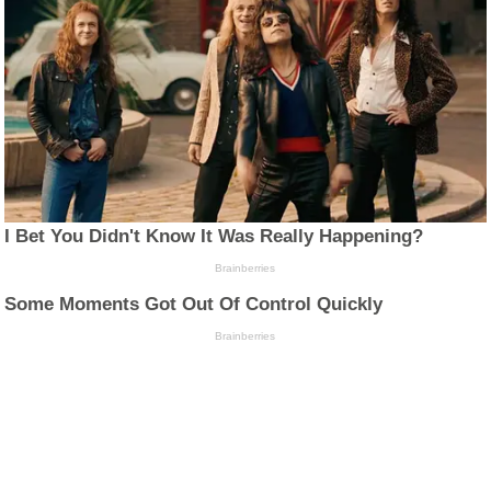
I Bet You Didn't Know It Was Really Happening?
Brainberries
Some Moments Got Out Of Control Quickly
Brainberries