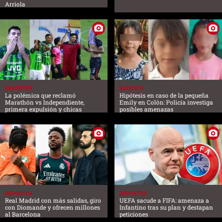
Arriola
DEPORTES
SUCESOS
La polémica que reclamó
Hipótesis en caso de la pequeña
Marathón vs Independiente,
Emily en Colón: Policía investiga
primera expulsión y chicas
posibles amenazas
DEPORTES
DEPORTES
Real Madrid con más salidas, giro
UEFA sacude a FIFA: amenaza a
con Diomande y ofrecen millones
Infantino tras su plan y destapan
al Barcelona
peticiones