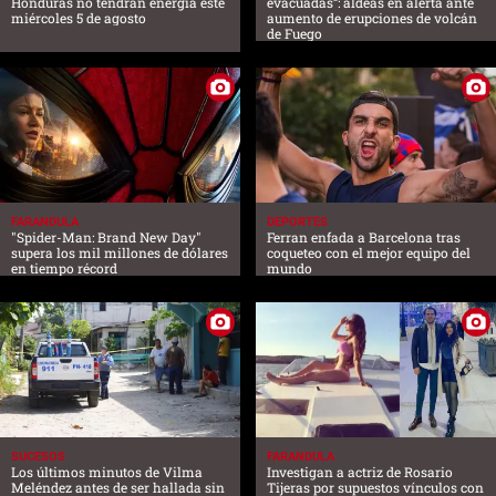
Honduras no tendrán energía este
evacuadas”: aldeas en alerta ante
miércoles 5 de agosto
aumento de erupciones de volcán
de Fuego
FARANDULA
DEPORTES
"Spider-Man: Brand New Day"
Ferran enfada a Barcelona tras
supera los mil millones de dólares
coqueteo con el mejor equipo del
en tiempo récord
mundo
SUCESOS
FARANDULA
Los últimos minutos de Vilma
Investigan a actriz de Rosario
Meléndez antes de ser hallada sin
Tijeras por supuestos vínculos con