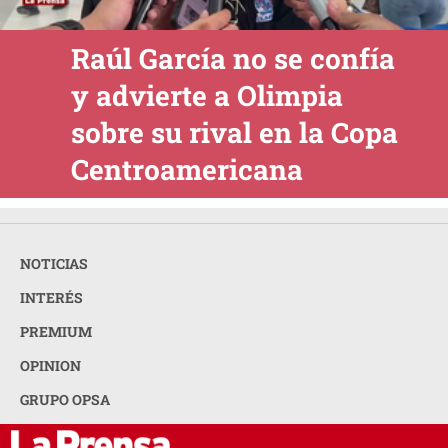
Raúl García no se confía
y advierte a Olimpia
sobre su rival en la Copa
Centroamericana
NOTICIAS
INTERÉS
PREMIUM
OPINION
GRUPO OPSA