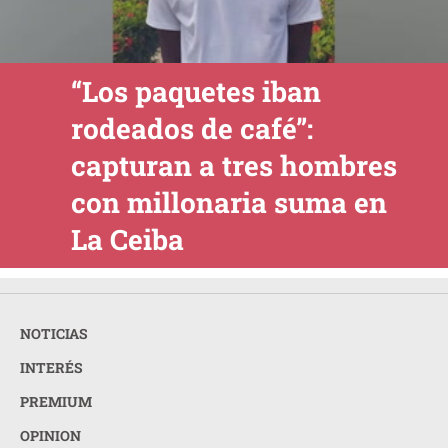
“Los paquetes iban
rodeados de café”:
capturan a tres hombres
con millonaria suma en
La Ceiba
NOTICIAS
INTERÉS
PREMIUM
OPINION