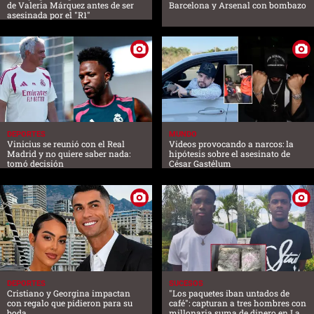
de Valeria Márquez antes de ser
Barcelona y Arsenal con bombazo
asesinada por el "R1"
DEPORTES
MUNDO
Vinicius se reunió con el Real
Videos provocando a narcos: la
Madrid y no quiere saber nada:
hipótesis sobre el asesinato de
tomó decisión
César Gastélum
DEPORTES
SUCESOS
Cristiano y Georgina impactan
"Los paquetes iban untados de
con regalo que pidieron para su
café": capturan a tres hombres con
boda
millonaria suma de dinero en La