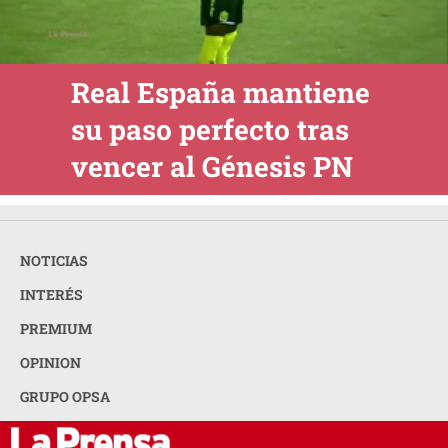
Real España mantiene
su paso perfecto tras
vencer al Génesis PN
NOTICIAS
INTERÉS
PREMIUM
OPINION
GRUPO OPSA