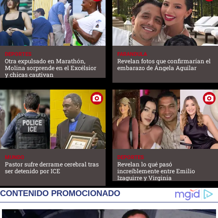
DEPORTES
FARANDULA
Otra expulsado en Marathón,
Revelan fotos que confirmarían el
Molina sorprende en el Excélsior
embarazo de Ángela Aguilar
y chicas cautivan
MUNDO
DEPORTES
Pastor sufre derrame cerebral tras
Revelan lo qué pasó
ser detenido por ICE
increíblemente entre Emilio
Izaguirre y Virginia
CONTENIDO PROMOCIONADO