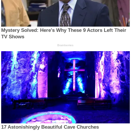
Mystery Solved: Here's Why These 9 Actors Left Their
TV Shows
Brainberries
17 Astonishingly Beautiful Cave Churches