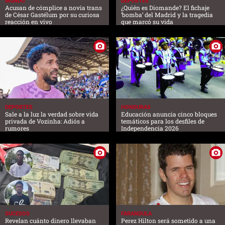
MUNDO
DEPORTES
Acusan de cómplice a novia trans
¿Quién es Diomande? El fichaje
de César Gastélum por su curiosa
‘bomba’ del Madrid y la tragedia
reacción en vivo
que marcó su vida
DEPORTES
HONDURAS
Sale a la luz la verdad sobre vida
Educación anuncia cinco bloques
privada de Vozinha: Adiós a
temáticos para los desfiles de
rumores
Independencia 2026
SUCESOS
FARANDULA
Revelan cuánto dinero llevaban
Perez Hilton será sometido a una