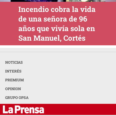
Incendio cobra la vida
de una señora de 96
años que vivía sola en
San Manuel, Cortés
NOTICIAS
INTERÉS
PREMIUM
OPINION
GRUPO OPSA