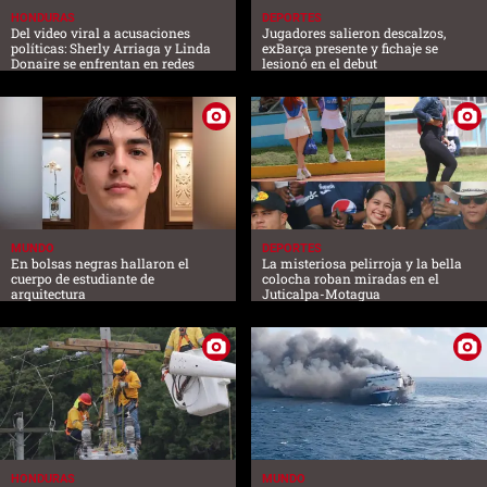
HONDURAS
DEPORTES
Del video viral a acusaciones
Jugadores salieron descalzos,
políticas: Sherly Arriaga y Linda
exBarça presente y fichaje se
Donaire se enfrentan en redes
lesionó en el debut
MUNDO
DEPORTES
En bolsas negras hallaron el
La misteriosa pelirroja y la bella
cuerpo de estudiante de
colocha roban miradas en el
arquitectura
Juticalpa-Motagua
HONDURAS
MUNDO