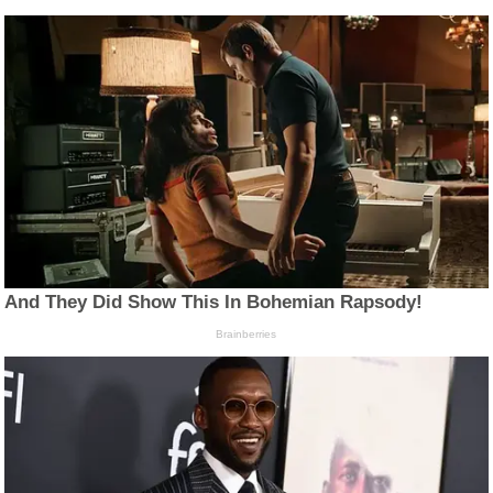
And They Did Show This In Bohemian Rapsody!
Brainberries