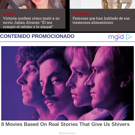
MUNDO
FARANDULA
Victoria confesó cómo mató a su
Famosas que han hablado de sus
novio Julián Álvarez: "Él me
trastornos alimenticios
rompió el celular y lo ataqué"
CONTENIDO PROMOCIONADO
8 Movies Based On Real Stories That Give Us Shivers
Brainberries