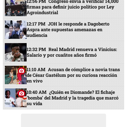
12:56 PM
Congreso envía a verificar 14,000
firmas para definir juicio político por Ley
Agroindustrial
12:17 PM
JOH le responde a Dagoberto
Aspra ante supuestas amenazas en
audiencia
12:32 PM
Real Madrid renueva a Vinicius:
Salario y por cuañtos años firmó
11:10 AM
Acusan de cómplice a novia trans
de César Gastélum por su curiosa reacción
en vivo
10:40 AM
¿Quién es Diomande? El fichaje
‘bomba’ del Madrid y la tragedia que marcó
su vida