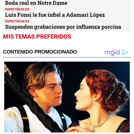
minutes,
Boda real en Notre Dame
33
ESPECTÁCULOS
seconds
Luis Fonsi le fue infiel a Adamari López
ESPECTÁCULOS
Suspenden grabaciones por influenza porcina
MIS TEMAS PREFERIDOS