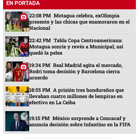
EN PORTADA
22:08 PM
Motagua celebra, exOlimpia
presente y las chicas que enamoraron en el
Nacional
22:42 PM
Tabla Copa Centroamericana:
Motagua sonríe y revés a Municipal; así
quedó la pelea
19:34 PM
Real Madrid agita el mercado,
Rodri toma decisión y Barcelona cierra
acuerdo
18:55 PM
A prisión tres hondureños que
llevaban cuatro millones de lempiras en
efectivo en La Ceiba
19:15 PM
México sorprende a Concacaf y
anuncia decisión sobre Infantino en la FIFA