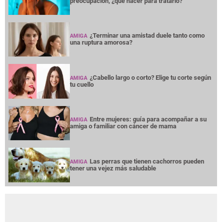
preocupación, ¿qué hacer para tratarlo?
¿Terminar una amistad duele tanto como
AMIGA
una ruptura amorosa?
¿Cabello largo o corto? Elige tu corte según
AMIGA
tu cuello
Entre mujeres: guía para acompañar a su
AMIGA
amiga o familiar con cáncer de mama
Las perras que tienen cachorros pueden
AMIGA
tener una vejez más saludable