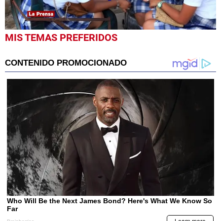
0
MIS TEMAS PREFERIDOS
seconds
of
2
minutes,
0