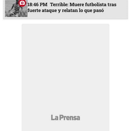
18:46 PM
Terrible: Muere futbolista tras
fuerte ataque y relatan lo que pasó