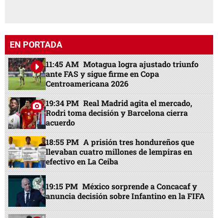
EN PORTADA
11:45 AM
Motagua logra ajustado triunfo
ante FAS y sigue firme en Copa
Centroamericana 2026
19:34 PM
Real Madrid agita el mercado,
Rodri toma decisión y Barcelona cierra
acuerdo
18:55 PM
A prisión tres hondureños que
llevaban cuatro millones de lempiras en
efectivo en La Ceiba
19:15 PM
México sorprende a Concacaf y
anuncia decisión sobre Infantino en la FIFA