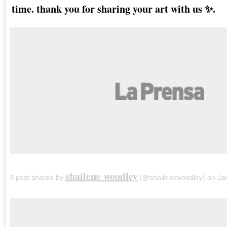
time. thank you for sharing your art with us ✨.
shailene woodley
A post shared by
(@shailenewoodley) on
Ja