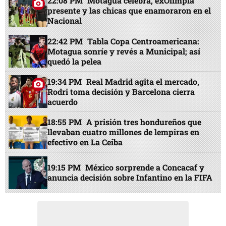
22:08 PM
Motagua celebra, exOlimpia
presente y las chicas que enamoraron en el
Nacional
22:42 PM
Tabla Copa Centroamericana:
Motagua sonríe y revés a Municipal; así
quedó la pelea
19:34 PM
Real Madrid agita el mercado,
Rodri toma decisión y Barcelona cierra
acuerdo
18:55 PM
A prisión tres hondureños que
llevaban cuatro millones de lempiras en
efectivo en La Ceiba
19:15 PM
México sorprende a Concacaf y
anuncia decisión sobre Infantino en la FIFA