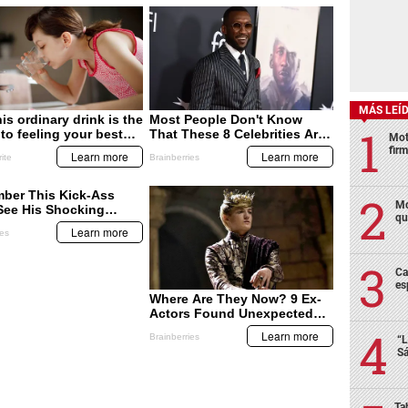
MÁS LEÍ
Mot
fir
Mo
qu
Ca
es
“L
Sá
Ta