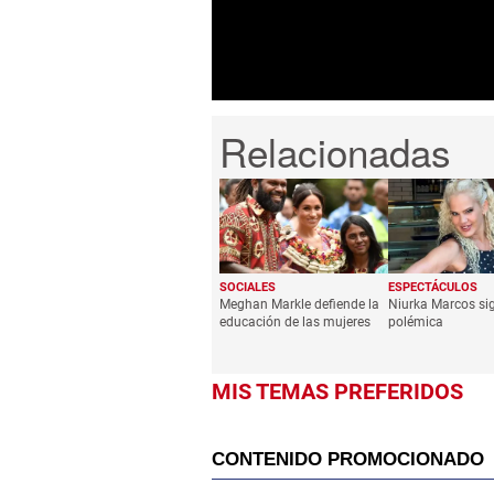
seconds
Volume
0%
SOCIALES
ESPECTÁCULOS
Meghan Markle defiende la
Niurka Marcos si
educación de las mujeres
polémica
MIS TEMAS PREFERIDOS