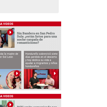
SA VIDEOS
Sin Bandera en San Pedro
Sula: ¿están listos para una
noche cargada de
romanticismo?
vida la madre de
Hondureño sobrevivió siete
cer Sol León
días perdido en el desierto
y hoy dedica su vida a
ayudar a migrantes y niños
hondureños
SA VIDEOS
BCH emite comunicado por