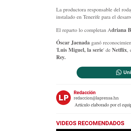
La productora responsable del rod
instalado en Tenerife para el desarr
driana B
El reparto lo completan A
Óscar Jaenada
ganó reconocimient
Luis Miguel, la serie
Netflix
'
' de
,
Rey.
Uni
Redacción
redaccion@laprensa.hn
Artículo elaborado por el eq
VIDEOS RECOMENDADOS