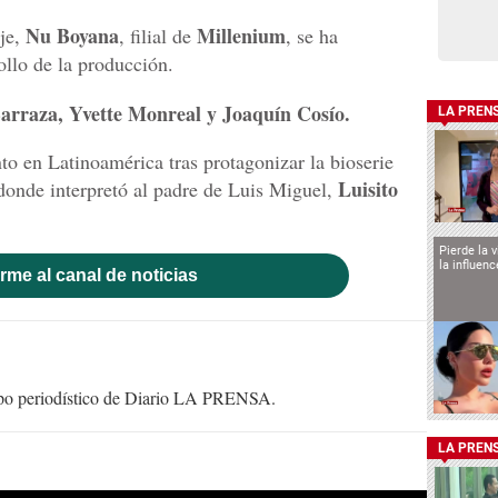
Nu Boyana
Millenium
aje,
, filial de
, se ha
ollo de la producción.
arraza, Yvette Monreal y Joaquín Cosío.
LA PREN
o en Latinoamérica tras protagonizar la bioserie
Luisito
 donde interpretó al padre de Luis Miguel,
Pierde la 
la influen
rme al canal de noticias
uipo periodístico de Diario LA PRENSA.
LA PREN