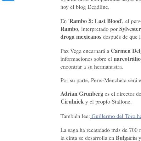
hoy el blog Deadline.
Rambo 5: Last Blood
En '
', el pe
Rambo
Sylvester
, interpretado por
droga mexicanos
después de que l
Carmen Del
Paz Vega encarnará a
narcotráfi
informaciones sobre el
encontrar a su hermanastra.
Por su parte, Peris-Mencheta será e
Adrian Grunberg
es el director d
Cirulnick
y el propio Stallone.
También lee:
Guillermo del Toro ha
La saga ha recaudado más de 700 m
Bulgaria
la cinta se desarrolla en
y