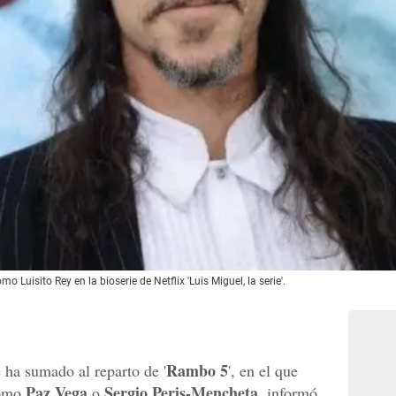
o Luisito Rey en la bioserie de Netflix 'Luis Miguel, la serie'.
Rambo 5
 ha sumado al reparto de '
', en el que
Paz Vega
Sergio Peris-Mencheta
como
o
, informó