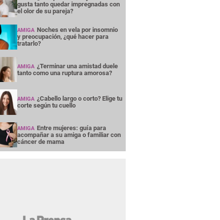
gusta tanto quedar impregnadas con
el olor de su pareja?
Noches en vela por insomnio
AMIGA
y preocupación, ¿qué hacer para
tratarlo?
¿Terminar una amistad duele
AMIGA
tanto como una ruptura amorosa?
¿Cabello largo o corto? Elige tu
AMIGA
corte según tu cuello
Entre mujeres: guía para
AMIGA
acompañar a su amiga o familiar con
cáncer de mama