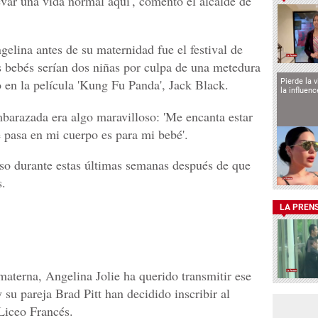
var una vida normal aquí', comentó el alcalde de
elina antes de su maternidad fue el festival de
 bebés serían dos niñas por culpa de una metedura
 en la película 'Kung Fu Panda', Jack Black.
Pierde la 
la influen
embarazada era algo maravilloso: 'Me encanta estar
 pasa en mi cuerpo es para mi bebé'.
o durante estas últimas semanas después de que
s.
LA PREN
materna, Angelina Jolie ha querido transmitir ese
y su pareja Brad Pitt han decidido inscribir al
Liceo Francés.