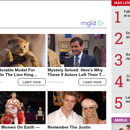
MÁS LEÍ
Fall
el o
En
at
Ba
me
Co
Ba
La
re
AMIGA