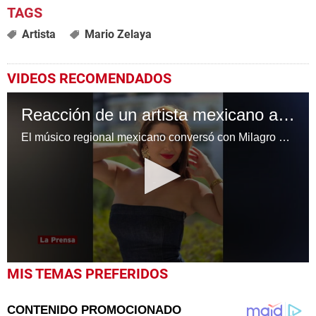
Artista
Mario Zelaya
VIDEOS RECOMENDADOS
Reacción de un artista mexicano a la música de Milagro Flores
El músico regional mexicano conversó con Milagro Flores y escuchó su música; esta fue su reacción
0
MIS TEMAS PREFERIDOS
seconds
of
1
minute,