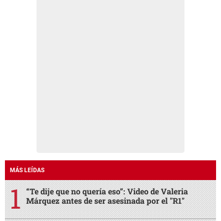
MÁS LEÍDAS
“Te dije que no quería eso”: Video de Valeria
Márquez antes de ser asesinada por el "R1"