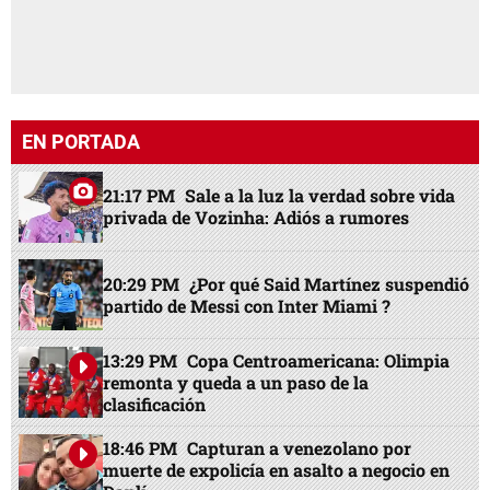
EN PORTADA
21:17 PM
Sale a la luz la verdad sobre vida
privada de Vozinha: Adiós a rumores
20:29 PM
¿Por qué Said Martínez suspendió
partido de Messi con Inter Miami ?
13:29 PM
Copa Centroamericana: Olimpia
remonta y queda a un paso de la
clasificación
18:46 PM
Capturan a venezolano por
muerte de expolicía en asalto a negocio en