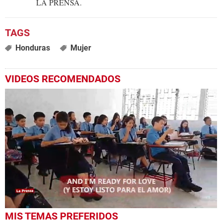
LA PRENSA.
Honduras
Mujer
VIDEOS RECOMENDADOS
0
MIS TEMAS PREFERIDOS
seconds