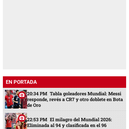
EN PORTADA
20:34 PM
Tabla goleadores Mundial: Messi
responde, revés a CR7 y otro doblete en Bota
de Oro
22:53 PM
El milagro del Mundial 2026:
Eliminada al 94 y clasificada en el 96