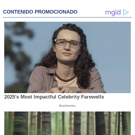
of
9
CONTENIDO PROMOCIONADO
minutes,
18
seconds
2025’s Most Impactful Celebrity Farewells
Brainberries