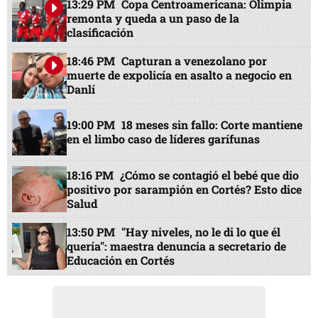
13:29 PM
Copa Centroamericana: Olimpia
remonta y queda a un paso de la
clasificación
18:46 PM
Capturan a venezolano por
muerte de expolicía en asalto a negocio en
Danlí
19:00 PM
18 meses sin fallo: Corte mantiene
en el limbo caso de líderes garífunas
18:16 PM
¿Cómo se contagió el bebé que dio
positivo por sarampión en Cortés? Esto dice
Salud
13:50 PM
"Hay niveles, no le di lo que él
quería": maestra denuncia a secretario de
Educación en Cortés