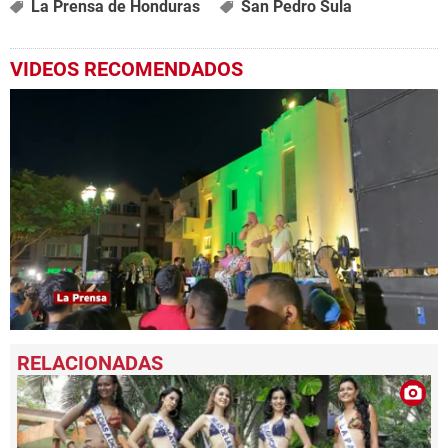
La Prensa de Honduras
San Pedro Sula
VIDEOS RECOMENDADOS
0
seconds
of
1
minute,
15
seconds