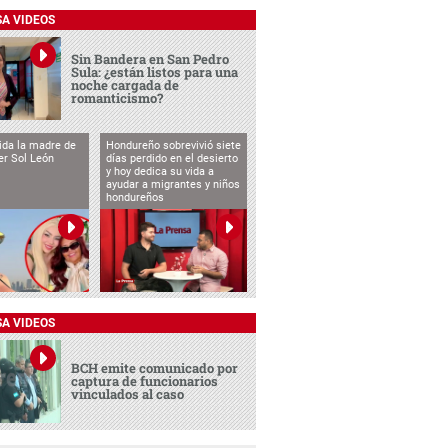
SA VIDEOS
Sin Bandera en San Pedro
Sula: ¿están listos para una
noche cargada de
romanticismo?
vida la madre de
Hondureño sobrevivió siete
cer Sol León
días perdido en el desierto
y hoy dedica su vida a
ayudar a migrantes y niños
hondureños
SA VIDEOS
BCH emite comunicado por
captura de funcionarios
vinculados al caso