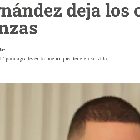
nández deja los 
anzas
lar
l” para agradecer lo bueno que tiene en su vida.