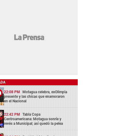
ADA
22:08 PM
Motagua celebra, exOlimpia
presente y las chicas que enamoraron
en el Nacional
22:42 PM
Tabla Copa
Centroamericana: Motagua sonríe y
revés a Municipal; así quedó la pelea