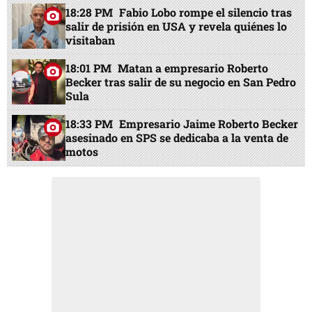
18:28 PM
Fabio Lobo rompe el silencio tras
salir de prisión en USA y revela quiénes lo
visitaban
18:01 PM
Matan a empresario Roberto
Becker tras salir de su negocio en San Pedro
Sula
18:33 PM
Empresario Jaime Roberto Becker
asesinado en SPS se dedicaba a la venta de
motos