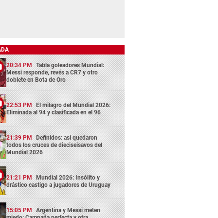
ADA
20:34 PM
Tabla goleadores Mundial:
Messi responde, revés a CR7 y otro
doblete en Bota de Oro
22:53 PM
El milagro del Mundial 2026:
Eliminada al 94 y clasificada en el 96
21:39 PM
Definidos: así quedaron
todos los cruces de dieciseisavos del
Mundial 2026
21:21 PM
Mundial 2026: Insólito y
drástico castigo a jugadores de Uruguay
15:05 PM
Argentina y Messi meten
miedo: Campaña perfecta y otra