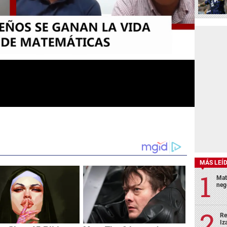
MÁS LEÍ
Mat
neg
Re
Iz