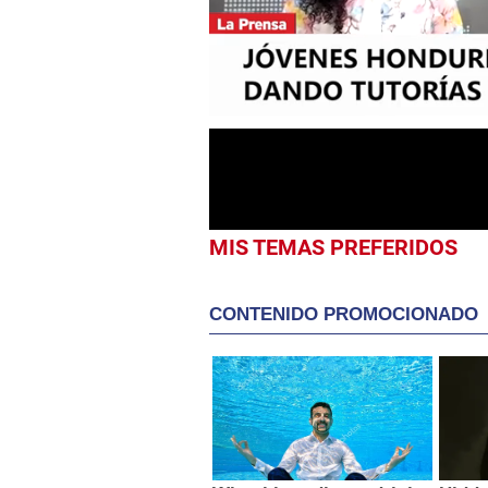
0
seconds
of
13
minutes,
37
seconds
Volume
0%
MIS TEMAS PREFERIDOS
CONTENIDO PROMOCIONADO