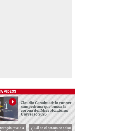
SA VIDEOS
Claudia Canahuati: la runner
sampedrana que busca la
corona del Miss Honduras
Universo 2026
ndragón revela a
¿Cuál es el estado de salud