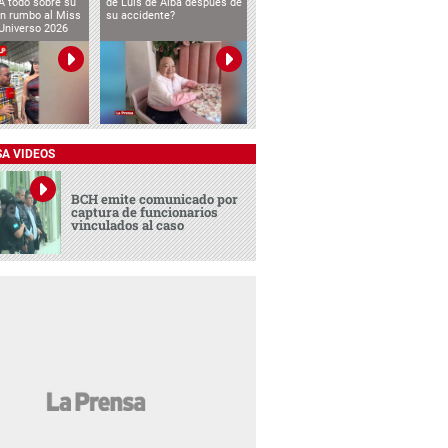
 todo sobre su
de Luis de Alba después de
ón rumbo al Miss
su accidente?
Universo 2026
SA VIDEOS
BCH emite comunicado por
captura de funcionarios
vinculados al caso