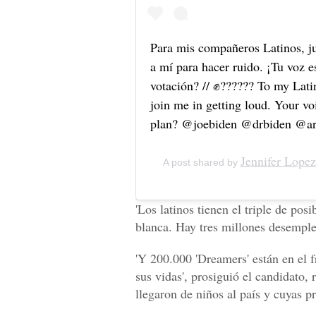
Para mis compañeros Latinos, j
a mí para hacer ruido. ¡Tu voz e
votación? // ✊?????? To my Lati
join me in getting loud. Your vo
plan? @joebiden @drbiden @a
Jennifer Lopez
A post shared by
'Los latinos tienen el triple de pos
blanca. Hay tres millones desemple
'Y 200.000 'Dreamers' están en el f
sus vidas', prosiguió el candidato,
llegaron de niños al país y cuyas 