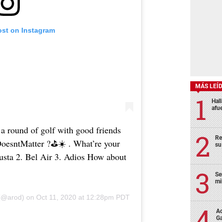
ost on Instagram
MÁS LEÍ
Hal
afu
a round of golf with good friends
Re
oesntMatter ?⛳️☀️ . What’re your
su
usta 2. Bel Air 3. Adios How about
Se
mi
@arod) on
Oct 11, 2020 at 12:28pm PDT
Ac
Ga