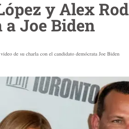
López y Alex Rod
n a Joe Biden
n video de su charla con el candidato demócrata Joe Biden