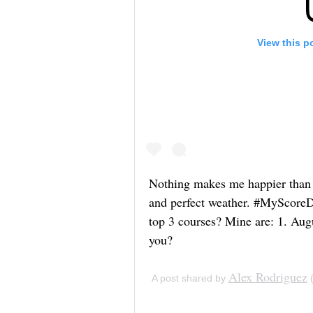
View this p
Nothing makes me happier than 
and perfect weather. #MyScoreD
top 3 courses? Mine are: 1. Aug
you?
Alex Rodriguez
A post shared by
(