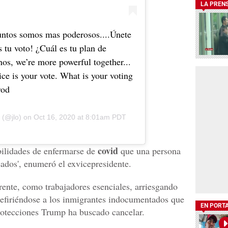
LA PREN
untos somos mas poderosos....Únete
s tu voto! ¿Cuál es tu plan de
nos, we’re more powerful together...
ice is your vote. What is your voting
rod
(@jlo) on
Oct 16, 2020 at 8:01am PDT
covid
ibilidades de enfermarse de
que una persona
ados', enumeró el exvicepresidente.
rente, como trabajadores esenciales, arriesgando
 refiriéndose a los inmigrantes indocumentados que
EN PORT
protecciones Trump ha buscado cancelar.