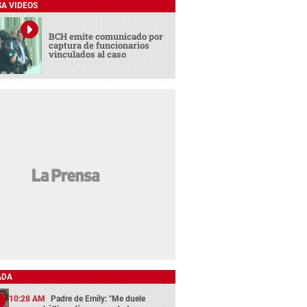
SA VIDEOS
BCH emite comunicado por
captura de funcionarios
vinculados al caso
ADA
10:28 AM
Padre de Emily: "Me duele