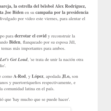
areja, la estrella del béisbol Alex Rodríguez,
ta Joe Biden
campaña por la presidencia
en su
ivulgado por video este viernes, para alentar el
derrotar el covid
ipo para
y reconstruir la
Biden
ando
, flanqueado por su esposa Jill,
os temas más importantes para ambos.
Let's Get Loud
, 'se trata de unir la nación otra
io'.
A-Rod
López
JLo,
te como
, y
, apodada
son
anos y puertorriqueños respectivamente, e
la comunidad latina en el país.
ó que 'hay mucho que se puede hacer'.