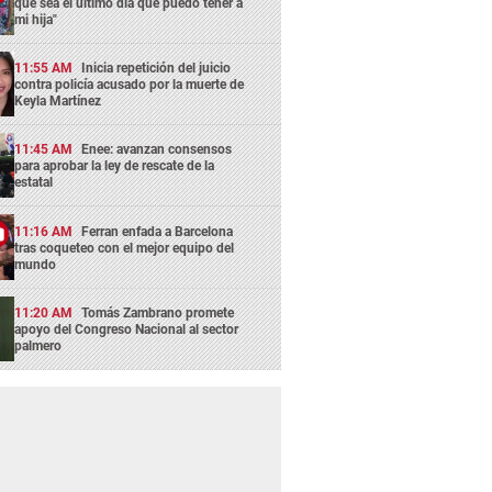
que sea el último día que puedo tener a
mi hija"
11:55 AM
Inicia repetición del juicio
contra policía acusado por la muerte de
Keyla Martínez
11:45 AM
Enee: avanzan consensos
para aprobar la ley de rescate de la
estatal
11:16 AM
Ferran enfada a Barcelona
tras coqueteo con el mejor equipo del
mundo
11:20 AM
Tomás Zambrano promete
apoyo del Congreso Nacional al sector
palmero