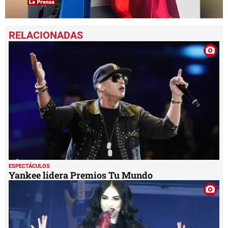
0
seconds
of
1
minute,
19
seconds
ESPECTÁCULOS
Yankee lidera Premios Tu Mundo