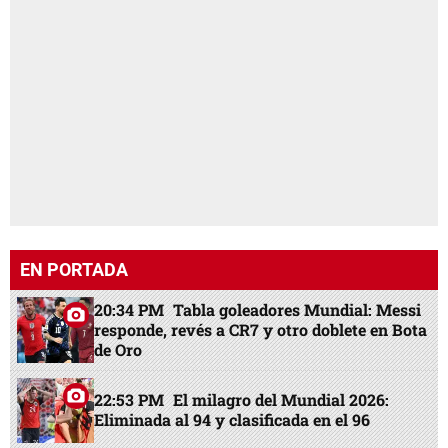
EN PORTADA
20:34 PM
Tabla goleadores Mundial: Messi
responde, revés a CR7 y otro doblete en Bota
de Oro
22:53 PM
El milagro del Mundial 2026:
Eliminada al 94 y clasificada en el 96