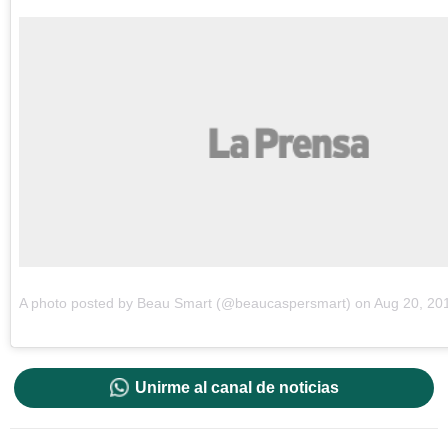
A photo posted by Beau Smart (@beaucaspersmart) on
Aug 20, 20
Unirme al canal de noticias