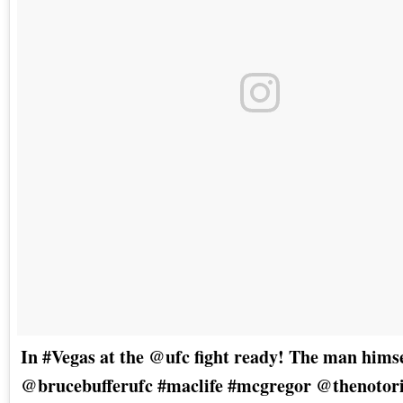
In #Vegas at the @ufc fight ready! The man hims
@brucebufferufc #maclife #mcgregor @thenoto