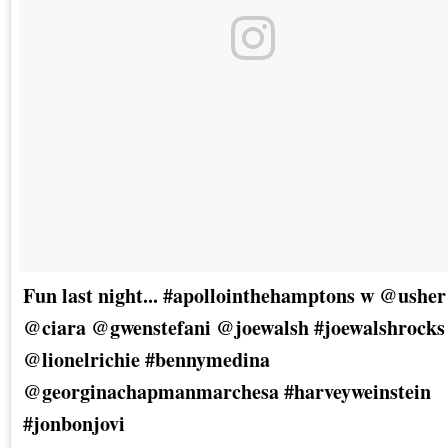
Fun last night... #apollointhehamptons w @usher
@ciara @gwenstefani @joewalsh #joewalshrocks
@lionelrichie #bennymedina
@georginachapmanmarchesa #harveyweinstein
#jonbonjovi