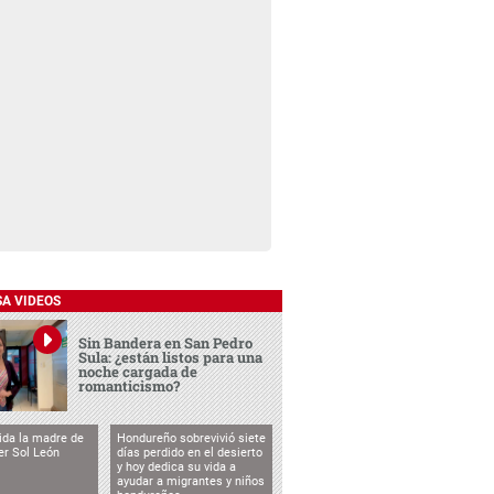
SA VIDEOS
Sin Bandera en San Pedro
Sula: ¿están listos para una
noche cargada de
romanticismo?
vida la madre de
Hondureño sobrevivió siete
cer Sol León
días perdido en el desierto
y hoy dedica su vida a
ayudar a migrantes y niños