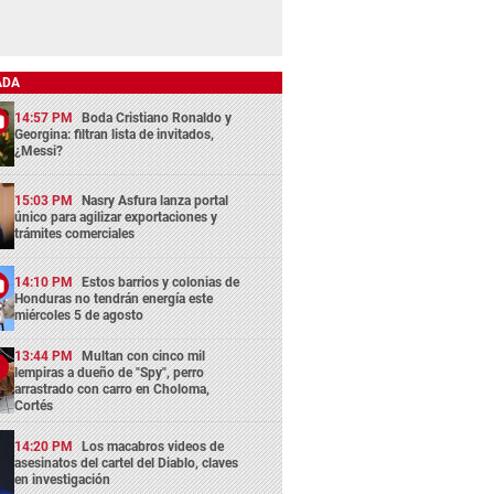
ADA
14:57 PM
Boda Cristiano Ronaldo y
Georgina: filtran lista de invitados,
¿Messi?
15:03 PM
Nasry Asfura lanza portal
único para agilizar exportaciones y
trámites comerciales
14:10 PM
Estos barrios y colonias de
Honduras no tendrán energía este
miércoles 5 de agosto
13:44 PM
Multan con cinco mil
lempiras a dueño de "Spy", perro
arrastrado con carro en Choloma,
Cortés
14:20 PM
Los macabros videos de
asesinatos del cartel del Diablo, claves
en investigación