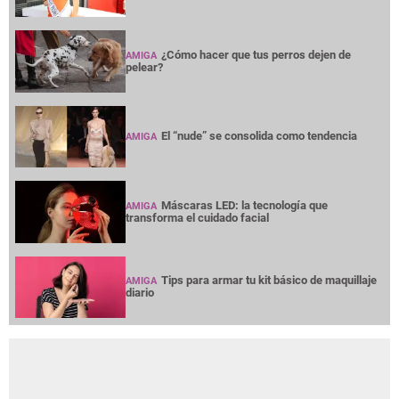
¿Cómo hacer que tus perros dejen de
AMIGA
pelear?
El “nude” se consolida como tendencia
AMIGA
Máscaras LED: la tecnología que
AMIGA
transforma el cuidado facial
Tips para armar tu kit básico de maquillaje
AMIGA
diario