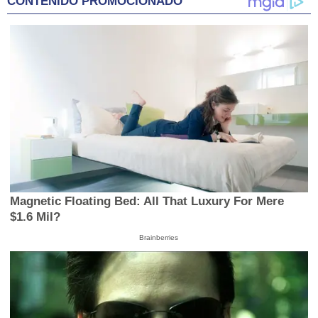
CONTENIDO PROMOCIONADO
minutes,
18
seconds
Magnetic Floating Bed: All That Luxury For Mere
$1.6 Mil?
Brainberries