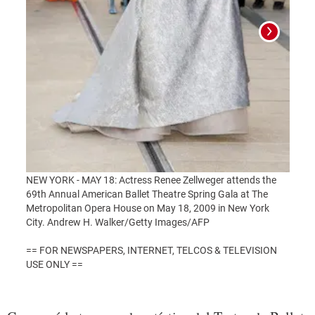
NEW YORK - MAY 18: Actress Renee Zellweger attends the
NEW Y
69th Annual American Ballet Theatre Spring Gala at The
godda
Metropolitan Opera House on May 18, 2009 in New York
Theat
City. Andrew H. Walker/Getty Images/AFP
May 1
Imag
== FOR NEWSPAPERS, INTERNET, TELCOS & TELEVISION
USE ONLY ==
== F
USE 