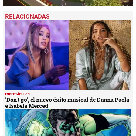
0
seconds
of
1
minute,
59
seconds
ESPECTÁCULOS
'Don't go', el nuevo éxito musical de Danna Paola
e Isabela Merced