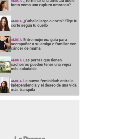
¿Terminar una amistad duele
AMIGA
tanto como una ruptura amorosa?
¿Cabello largo o corto? Elige tu
AMIGA
corte según tu cuello
Entre mujeres: guía para
AMIGA
acompañar a su amiga o familiar con
cáncer de mama
Las perras que tienen
AMIGA
cachorros pueden tener una vejez
más saludable
La nueva feminidad: entre la
AMIGA
independencia y el deseo de una vida
más tranquila