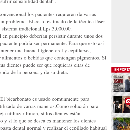
ufrir sensibilidad dental”.
 convencional los pacientes requieren de varias
 un problema. El costo estimado de la técnica láser
 sistema tradicional,Lps.3,000.00.
 en principio deberían persistir durante unos dos
paciente podría ser permanente. Para que esto así
tener una buena higiene oral y cepíllarse ,
 alimentos o bebidas que contengan pigmentos. Si
s dientes puede ser que requieras citas de
EN PORT
ndo de la persona y de su dieta.
 El bicarbonato es usado comunmente para
utilizado de varias maneras.Como solución para
 utiliazar limón, si los dientes están
lo y si lo que se desea es mantener los dientes
asta dental normal y realizar el cepillado habitual