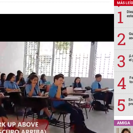
MÁS LEÍ
Die
est
Gu
as
¡L
el
Fe
to
En
pr
AMIGA