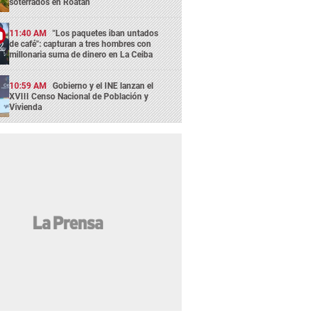
soterrados en Roatán
11:40 AM
"Los paquetes iban untados
de café": capturan a tres hombres con
millonaria suma de dinero en La Ceiba
10:59 AM
Gobierno y el INE lanzan el
XVIII Censo Nacional de Población y
Vivienda