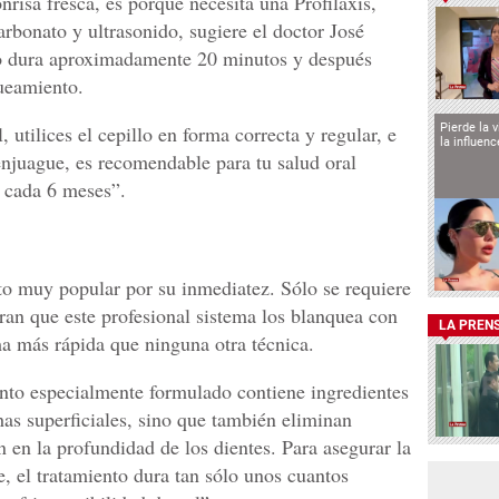
nrisa fresca, es porque necesita una Profilaxis,
rbonato y ultrasonido, sugiere el doctor José
o dura aproximadamente 20 minutos y después
queamiento.
Pierde la 
utilices el cepillo en forma correcta y regular, e
la influen
 enjuague, es recomendable para tu salud oral
 cada 6 meses”.
to muy popular por su inmediatez. Sólo se requiere
ran que este profesional sistema los blanquea con
LA PREN
a más rápida que ninguna otra técnica.
nto especialmente formulado contiene ingredientes
as superficiales, sino que también eliminan
 en la profundidad de los dientes. Para asegurar la
, el tratamiento dura tan sólo unos cuantos