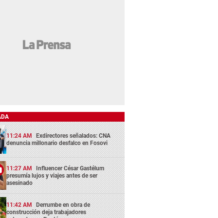
ADA
11:24 AM
Exdirectores señalados: CNA
denuncia millonario desfalco en Fosovi
11:27 AM
Influencer César Gastélum
presumía lujos y viajes antes de ser
asesinado
11:42 AM
Derrumbe en obra de
construcción deja trabajadores