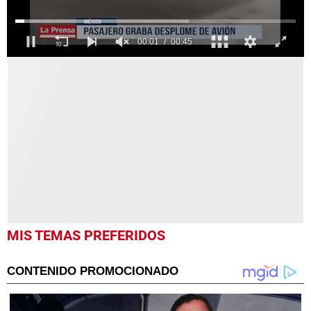
0
seconds
of
45
seconds
MIS TEMAS PREFERIDOS