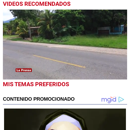
VIDEOS RECOMENDADOS
0
MIS TEMAS PREFERIDOS
seconds
of
2
minutes,
21
seconds