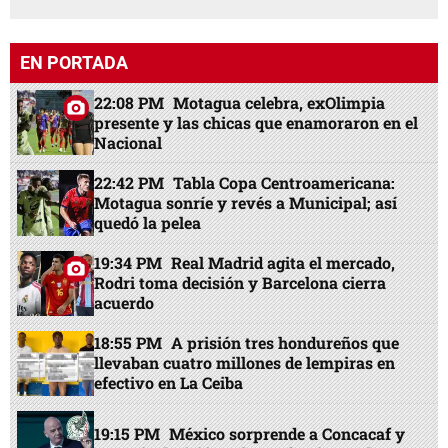
EN PORTADA
22:08 PM
Motagua celebra, exOlimpia
presente y las chicas que enamoraron en el
Nacional
22:42 PM
Tabla Copa Centroamericana:
Motagua sonríe y revés a Municipal; así
quedó la pelea
19:34 PM
Real Madrid agita el mercado,
Rodri toma decisión y Barcelona cierra
acuerdo
18:55 PM
A prisión tres hondureños que
llevaban cuatro millones de lempiras en
efectivo en La Ceiba
19:15 PM
México sorprende a Concacaf y