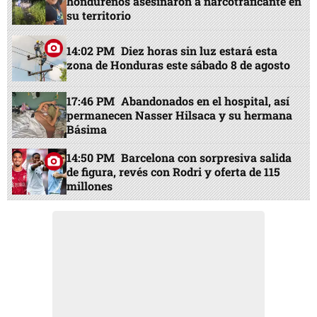
hondureños asesinaron a narcotraficante en
su territorio
14:02 PM
Diez horas sin luz estará esta
zona de Honduras este sábado 8 de agosto
17:46 PM
Abandonados en el hospital, así
permanecen Nasser Hilsaca y su hermana
Básima
14:50 PM
Barcelona con sorpresiva salida
de figura, revés con Rodri y oferta de 115
millones