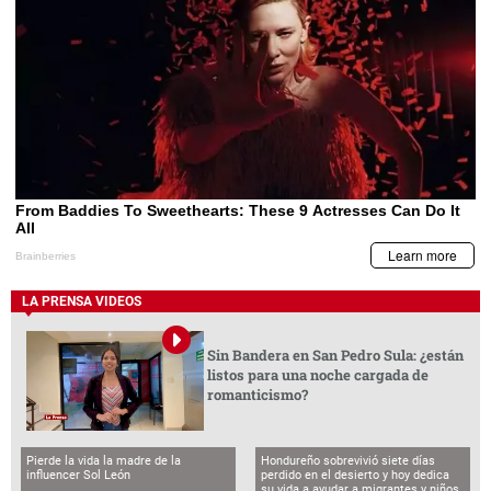
LA PRENSA VIDEOS
Sin Bandera en San Pedro Sula: ¿están
listos para una noche cargada de
romanticismo?
Pierde la vida la madre de la
Hondureño sobrevivió siete días
influencer Sol León
perdido en el desierto y hoy dedica
su vida a ayudar a migrantes y niños